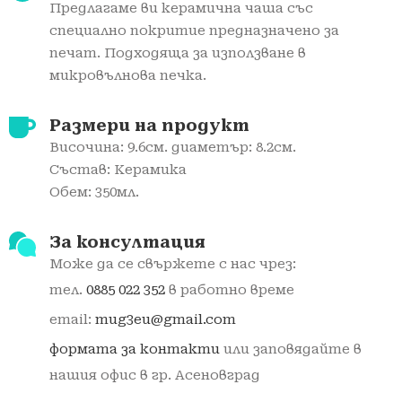
Предлагаме ви керамичнa чаша със
специално покритие предназначено за
печат. Подходяща за използване в
микровълнова печка.
Размери на продукт
Височина: 9.6см. диаметър: 8.2см.
Състав: Керамика
Обем: 350мл.
За консултация
Може да се свържете с нас чрез:
тел.
0885 022 352
в работно време
email:
mug3eu@gmail.com
формата за контакти
или заповядайте в
нашия офис в гр. Асеновград