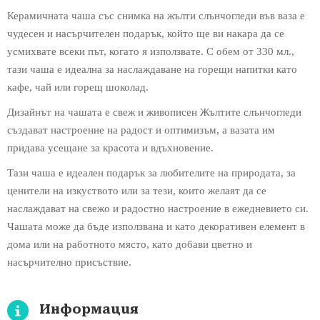
Керамичната чаша със снимка на жълти слънчогледи във ваза е
чудесен и насърчителен подарък, който ще ви накара да се
усмихвате всеки път, когато я използвате. С обем от 330 мл.,
тази чаша е идеална за наслаждаване на горещи напитки като
кафе, чай или горещ шоколад.
Дизайнът на чашата е свеж и живописен Жълтите слънчогледи
създават настроение на радост и оптимизъм, а вазата им
придава усещане за красота и вдъхновение.
Тази чаша е идеален подарък за любителите на природата, за
ценители на изкуството или за тези, които желаят да се
наслаждават на свежо и радостно настроение в ежедневието си.
Чашата може да бъде използвана и като декоративен елемент в
дома или на работното място, като добави цветно и
насърчително присъствие.
Информация