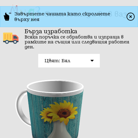
Слънчогледи във ваза
Завъртете чашата като скролнете
върху нея
Бърза изработка
Всяка поръчка се обработва и изпраща в
рамките на същия или следващия работен
ден.
Цвят: Бял