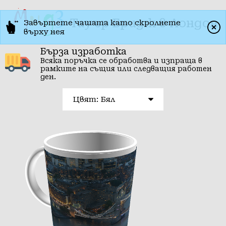
Тауър Бридж в Лондон
Завъртете чашата като скролнете
върху нея
Бърза изработка
Всяка поръчка се обработва и изпраща в
рамките на същия или следващия работен
ден.
Цвят: Бял