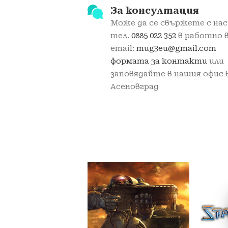
За консултация
Може да се свържете с нас 
тел.
0885 022 352
в работно 
email:
mug3eu@gmail.com
формата за контакти
или
заповядайте в нашия офис в
Асеновград