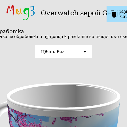
Из
Overwatch герой Genji
ча
зработка
чка се обработва и изпраща в рамките на същия или сл
Цвят: Бял