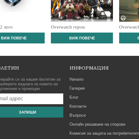
 2 лого
Overwatch герои
Overwatch
ВИЖ ПОВЕЧЕ
ВИЖ ПОВЕЧЕ
ЛЕТИН
ИНФОРМАЦИЯ
нирайте се за нашия бюлетин за
Начало
азберете веднага за новите ни
Галерия
дложения и промоции.
Блог
Контакти
ЗАПИШИ
Въпроси
Онлайн решаване на спорове
Комисия за защита на потребителит