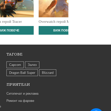
 герой Tracer
Overwatch герой Mercy
Overwatch
ВИЖ ПОВЕЧЕ
ВИЖ ПОВЕЧЕ
В
ТАГОВЕ
Capcom
Залез
Dragon Ball Super
Blizzard
ПРИЯТЕЛИ
Ситопечат и реклама
Ремонт на фарове
е