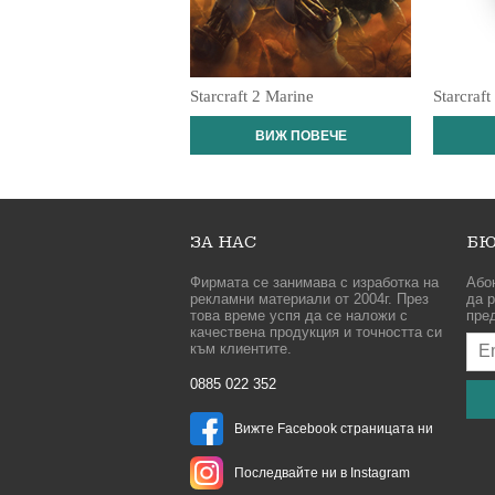
Starcraft 2 Marine
Starcraft
ВИЖ ПОВЕЧЕ
ЗА НАС
БЮ
Фирмата се занимава с изработка на
Або
рекламни материали от 2004г. През
да р
това време успя да се наложи с
пре
качествена продукция и точността си
към клиентите.
0885 022 352
Вижте Facebook страницата ни
Последвайте ни в Instagram