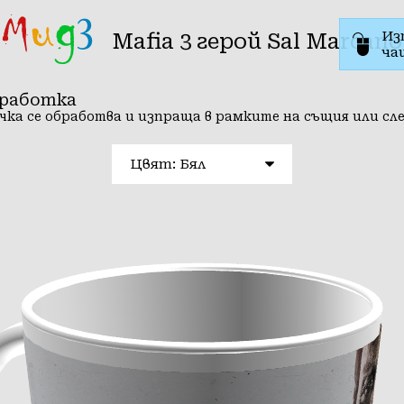
Из
Mafia 3 герой Sal Marcano
ча
зработка
чка се обработва и изпраща в рамките на същия или сл
Цвят: Бял