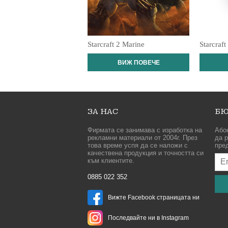
Starcraft 2 Marine
Starcraft
ВИЖ ПОВЕЧЕ
ЗА НАС
БЮ
Фирмата се занимава с изработка на
Або
рекламни материали от 2004г. През
да р
това време успя да се наложи с
пре
качествена продукция и точността си
към клиентите.
0885 022 352
Вижте Facebook страницата ни
Последвайте ни в Instagram