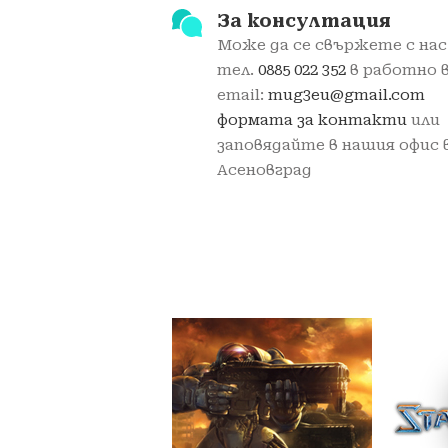
За консултация
Може да се свържете с нас 
тел.
0885 022 352
в работно 
email:
mug3eu@gmail.com
формата за контакти
или
заповядайте в нашия офис в
Асеновград