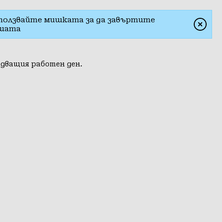
ползвайте мишката за да завъртите
шата
едващия работен ден.