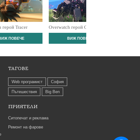
 герой Tracer
Overwatch герой Genji
Overwatch
ВИЖ ПОВЕЧЕ
ВИЖ ПОВЕЧЕ
В
ТАГОВЕ
Web програмист
София
Пътешествия
Big Ben
ПРИЯТЕЛИ
Ситопечат и реклама
Ремонт на фарове
е