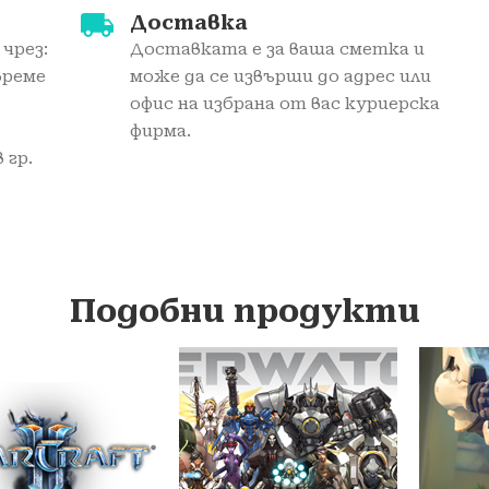
Доставка
чрез:
Доставката е за ваша сметка и
време
може да се извърши до адрес или
офис на избрана от вас куриерска
фирма.
 гр.
Подобни продукти