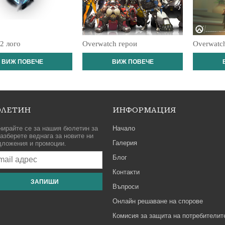
 2 лого
Overwatch герои
Overwatch
ВИЖ ПОВЕЧЕ
ВИЖ ПОВЕЧЕ
ЛЕТИН
ИНФОРМАЦИЯ
нирайте се за нашия бюлетин за
Начало
азберете веднага за новите ни
Галерия
дложения и промоции.
Блог
Контакти
ЗАПИШИ
Въпроси
Онлайн решаване на спорове
Комисия за защита на потребителит