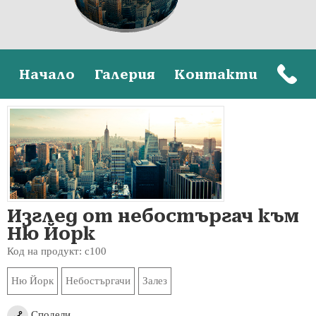
Начало
Галерия
Контакти
Изглед от небостъргач към
Ню Йорк
Код на продукт: c100
Ню Йорк
Небостъргачи
Залез
Сподели