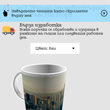
Изглед от небостъргач
Завъртете чашата като скролнете
към Ню Йорк
върху нея
Бърза изработка
Всяка поръчка се обработва и изпраща в
рамките на същия или следващия работен
ден.
Цвят: Бял