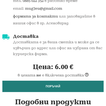
тел.
0885 022 352
в работно време
email:
mug3eu@gmail.com
формата за контакти
или заповядайте в
нашия офис в гр. Асеновград
Доставка
Доставката е за ваша сметка и може да се
извърши до адрес или офис на избрана от вас
куриерска фирма.
Цена:
6.00
€
в цената
не
е включена доставка
ПОРЪЧАЙ
Подобни продукти