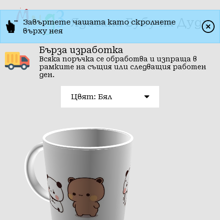
Ядосана Бубу на Дуду
Завъртете чашата като скролнете
върху нея
Бърза изработка
Всяка поръчка се обработва и изпраща в
рамките на същия или следващия работен
ден.
Цвят: Бял