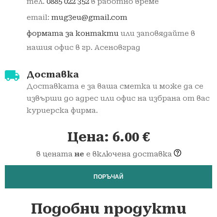
тел.
0885 022 352
в работно време
email:
mug3eu@gmail.com
формата за контакти
или заповядайте в
нашия офис в гр. Асеновград
Доставка
Доставката е за ваша сметка и може да се
извърши до адрес или офис на избрана от вас
куриерска фирма.
Цена:
6.00
€
в цената
не
е включена доставка
ПОРЪЧАЙ
Подобни продукти